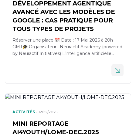
DÉVELOPPEMENT AGENTIQUE
AVANCÉ AVEC LES MODÈLES DE
GOOGLE : CAS PRATIQUE POUR
TOUS TYPES DE PROJETS
Réserver une place 📅 Date : 17 Mai 2026 à 20h
GMT🎓 Organisateur : Neuractif Academy (powered
by Neuractif Initiatives) L’intelligence artificielle
évolue rapidement vers des systèmes capables
d’agir, raisonner et automatiser des tâches
complexes : les agents IA. Dans ce workshop
exclusif, découvrez comment construire des
systèmes agentiques avancés en utilisant les
modèles IA […]
•
ACTIVITÉS
12/22/2025
MINI REPORTAGE
AI4YOUTH/LOME-DEC.2025