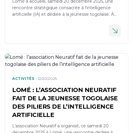
Lomé a accueilli, samedi 20 décembre 2025, une
rencontre stratégique consacrée à l’intelligence
artificielle (IA) et dédiée à la jeunesse togolaise. À
l’initiative de l’Association Neuratif, l’événement
s’inscrit dans une dynamique régionale visant à
préparer les jeunes d’Afrique de l’Ouest aux
mutations technologiques majeures qui redessinent
déjà les économies et les sociétés. Organisée dans
le […]
•
ACTIVITÉS
12/20/2025
LOMÉ : L’ASSOCIATION NEURATIF
FAIT DE LA JEUNESSE TOGOLAISE
DES PILIERS DE L’INTELLIGENCE
ARTIFICIELLE
L’association Neuratif a organisé, ce samedi 20
décembre 2025 à Lomé, une rencontre dédiée à