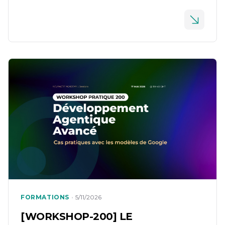
développeurs se retrouvent face à des
comportements erratiques : Token Budget saturé,
commandes slash / disparues, et workflows
personnalisés (comme BMAD) cassés. Ce guide est
un retour d’expérience (appuyé par les
documentations officielles et quelques retours […]
•
FORMATIONS
5/11/2026
[WORKSHOP-200] LE