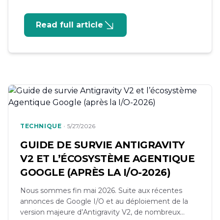
plus sur ce domaine qui révolutionne
le monde de la technologie ? Eh bien,
Read full article
Neuractif initiatives vous invite à un
workshop pratique sur le sujet. 📅Date:
21 juin 2026Lieux: En ligneLien:
https://lnkd.in/dYMG5DG9 Au cours de
cette […]
•
TECHNIQUE
5/27/2026
GUIDE DE SURVIE ANTIGRAVITY
V2 ET L’ÉCOSYSTÈME AGENTIQUE
GOOGLE (APRÈS LA I/O-2026)
Nous sommes fin mai 2026. Suite aux récentes
annonces de Google I/O et au déploiement de la
version majeure d’Antigravity V2, de nombreux