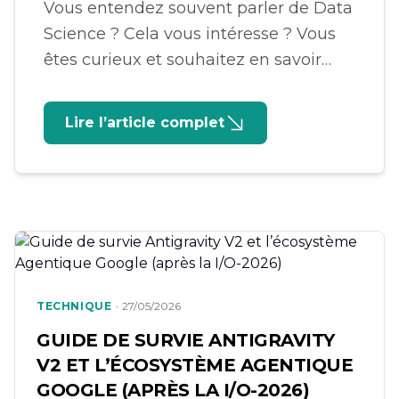
Vous entendez souvent parler de Data
Science ? Cela vous intéresse ? Vous
êtes curieux et souhaitez en savoir
plus sur ce domaine qui révolutionne
le monde de la technologie ? Eh bien,
Lire l’article complet
Neuractif initiatives vous invite à un
workshop pratique sur le sujet. 📅Date:
21 juin 2026Lieux: En ligneLien:
https://lnkd.in/dYMG5DG9 Au cours de
cette […]
•
TECHNIQUE
27/05/2026
GUIDE DE SURVIE ANTIGRAVITY
V2 ET L’ÉCOSYSTÈME AGENTIQUE
GOOGLE (APRÈS LA I/O-2026)