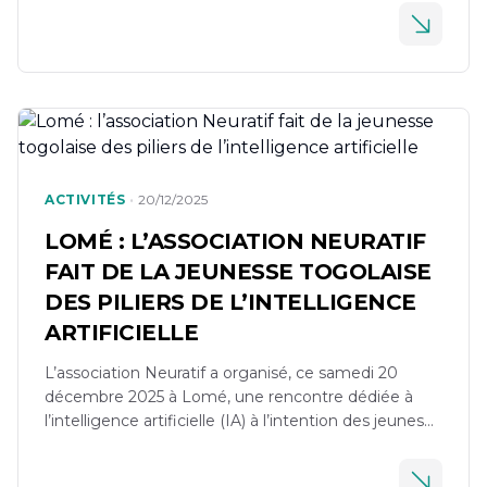
s’inscrit dans une dynamique régionale visant à
préparer les jeunes d’Afrique de l’Ouest aux
mutations technologiques majeures qui redessinent
déjà les économies et les sociétés. Organisée dans
le […]
•
ACTIVITÉS
20/12/2025
LOMÉ : L’ASSOCIATION NEURATIF
FAIT DE LA JEUNESSE TOGOLAISE
DES PILIERS DE L’INTELLIGENCE
ARTIFICIELLE
L’association Neuratif a organisé, ce samedi 20
décembre 2025 à Lomé, une rencontre dédiée à
l’intelligence artificielle (IA) à l’intention des jeunes
togolais. A travers son projet AI4Youth, l’initiative
vise à faciliter l’accès des jeunes d’Afrique de l’Ouest,