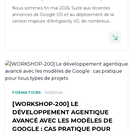
Nous sommes fin mai 2026. Suite aux récentes
annonces de Google I/O et au déploiement de la
version majeure d’Antigravity V2, de nombreux
développeurs se retrouvent face à des
comportements erratiques : Token Budget saturé,
commandes slash / disparues, et workflows
personnalisés (comme BMAD) cassés. Ce guide est
un retour d’expérience (appuyé par les
documentations officielles et quelques retours […]
•
FORMATIONS
11/05/2026
[WORKSHOP-200] LE
DÉVELOPPEMENT AGENTIQUE
AVANCÉ AVEC LES MODÈLES DE
GOOGLE : CAS PRATIQUE POUR