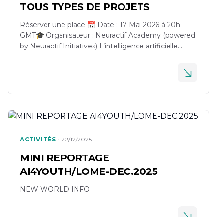
TOUS TYPES DE PROJETS
Réserver une place 📅 Date : 17 Mai 2026 à 20h
GMT🎓 Organisateur : Neuractif Academy (powered
by Neuractif Initiatives) L’intelligence artificielle
évolue rapidement vers des systèmes capables
d’agir, raisonner et automatiser des tâches
complexes : les agents IA. Dans ce workshop
exclusif, découvrez comment construire des
systèmes agentiques avancés en utilisant les
modèles IA […]
•
ACTIVITÉS
22/12/2025
MINI REPORTAGE
AI4YOUTH/LOME-DEC.2025
NEW WORLD INFO